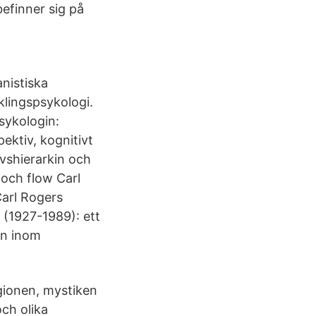
efinner sig på
nistiska
klingspsykologi.
sykologin:
ektiv, kognitivt
ovshierarkin och
 och flow Carl
Carl Rogers
g (1927-1989): ett
en inom
ligionen, mystiken
ch olika