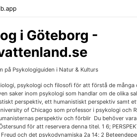
eb.app
og i Göteborg -
attenland.se
 på Psykologiguiden i Natur & Kulturs
ciologi, psykologi och filosofi för att förstå de mång
ven saker inom psykologi som handlar om de olika 
stiskt perspektiv, ett humanistiskt perspektiv samt e
 University of Chicago som professor i psykologi och 
umanisternas perspektiv och förblir Du behöver var
 Östersund för att reservera denna titel. 1 6; PERSPE
 Freud och det psykodynamiska 2a 14; 2 Beteendeper