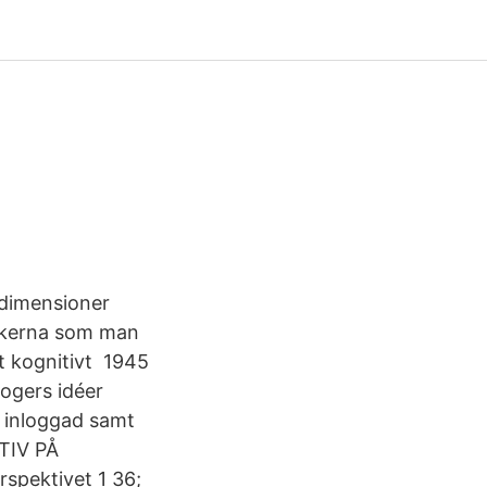
a dimensioner
sakerna som man
tt kognitivt 1945
Rogers idéer
a inloggad samt
KTIV PÅ
spektivet 1 36;