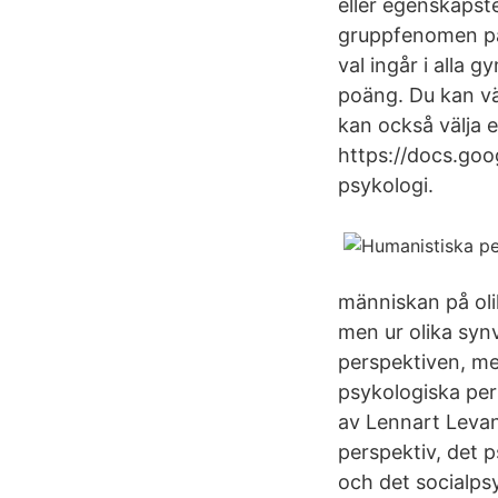
eller egenskapste
gruppfenomen påv
val ingår i alla 
poäng. Du kan vä
kan också välja e
https://docs.goo
psykologi.
människan på olik
men ur olika synv
perspektiven, me
psykologiska per
av Lennart Levan
perspektiv, det 
och det socialpsy