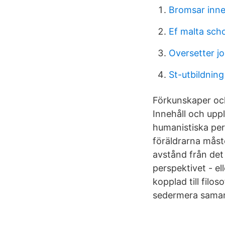
Bromsar inn
Ef malta sch
Oversetter j
St-utbildning
Förkunskaper och
Innehåll och upp
humanistiska pers
föräldrarna måste
avstånd från det 
perspektivet - el
kopplad till filo
sedermera saman