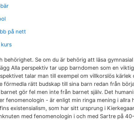
ebär
ool
obb på nett
 kurs
 behörighet. Se om du är behörig att läsa gymnasial
lägg Alla perspektiv tar upp barndomen som en viktig
pektivet talar man till exempel om villkorslös kärlek 
 förmedla rätt budskap till sina barn redan från börj
barnet gör fel men inte från barnet själv. Det humani
ler fenomenologin - är enligt min ringa mening i allra
sofins existensialism, som har sitt ursprung i Kierkega
knuten med fenomenologin i och med Sartre på 40- 