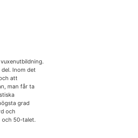
 vuxenutbildning.
 del. Inom det
och att
an, man får ta
stiska
 högsta grad
ard och
och 50-talet.