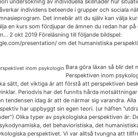
ori undersökning av individuella skillnader hur situat
erkar individens beteende i grupper och sociala nätv
gymnasieprogram. Det innebär att du själv kan välja ku
lja en kurs som fördjupar de ämnen du redan har på 
n… 2 okt 2019 Föreläsning till följande bildspel:
gle.com/presentation/​ om det humanistiska perspekt
Bara göra läxan så blir det 
Perspektiven inom psykolog
a sätt, det viktiga är att förstå att perspektiven be
inklar. Periodvis har det funnits hårda motsättningar
n tendensen idag är att de närmar sig varandra. Alla 
spektiv har uppbyggt sin egen teori. (ur häften ”utdr
der”) Olika typer av psykologiska perspektiven är: D
psykodynamiska, det behavioristiska, det humanistiska
kologiska perspektivet. Vi var alltså tvungna att tillfr