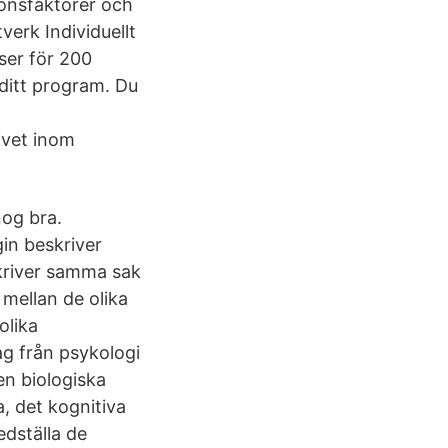
ionsfaktorer och
erk Individuellt
rser för 200
ditt program. Du
ivet inom
nog bra.
in beskriver
skriver samma sak
 mellan de olika
olika
ag från psykologi
en biologiska
, det kognitiva
edställa de