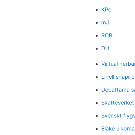
KPc
mJ
RCB
DU
Virtual herba
Linell shapiro
Debattama s
Skatteverket
Svenskt flyg
Eläke ulkomai