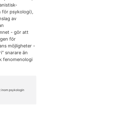
nistisk-
för psykologi),
nslag av
an
net - gör att
agen för
ns möjligheter -
i” snarare än
sk fenomenologi