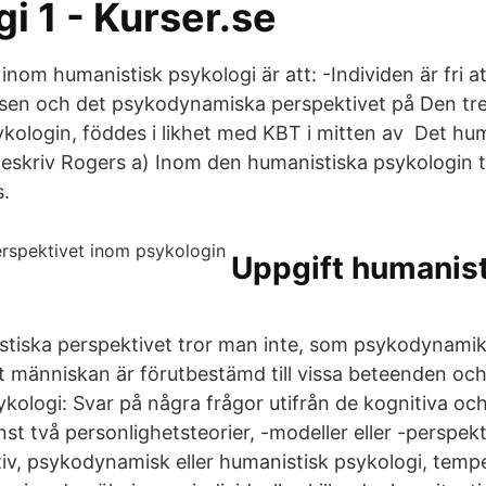
i 1 - Kurser.se
inom humanistisk psykologi är att: -Individen är fri at
sen och det psykodynamiska perspektivet på Den tre
kologin, föddes i likhet med KBT i mitten av Det hu
 Beskriv Rogers a) Inom den humanistiska psykologin 
.
Uppgift humanist
stiska perspektivet tror man inte, som psykodynami
tt människan är förutbestämd till vissa beteenden oc
kologi: Svar på några frågor utifrån de kognitiva och
st två personlighetsteorier, -modeller eller -perspekti
iv, psykodynamisk eller humanistisk psykologi, temp