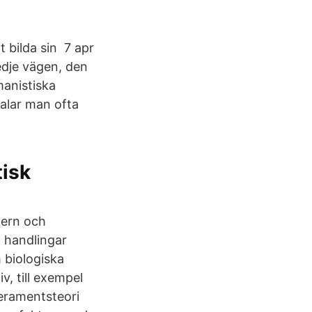
t bilda sin 7 apr
dje vägen, den
manistiska
talar man ofta
isk
kern och
h handlingar
 biologiska
v, till exempel
eramentsteori