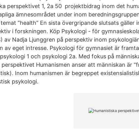
ka perspektivet 1, 2a 50 projektbidrag inom det huma
apliga ämnesområdet under inom beredningsgruppen 
emat ”health” En sista övergripande slutsats gäller i
tiv i forskningen. Köp Psykologi - för gymnasieskol
 av Nadja Ljunggren på perspektiv inom psykologiäm
en av eget intresse. Psykologi för gymnasiet är framt
psykologi 1 och psykologi 2a. Med fokus på människa
 perspektivet Humanismen anser att människan är “fr
stisk). Inom humanismen är begreppet existensialisti
tisk psykologi.