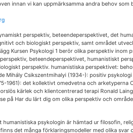
hoven innan vi kan uppmärksamma andra behov som b
rg
namiskt perspektiv, beteendeperspektivet, det huma
gnitivt och biologiskt perspektiv, samt området utvec
lägg Kursen Psykologi 1 berör olika perspektiv inom p
erspektiv, beteendeperspektivet, humanistiskt persp
iologiskt perspektiv. humanistiska perspektivet: beh
de Mihály Csikszentmihalyi (1934-): positiv psykologi
5-1961): det kollektivt omedvetna och arketyperna 
korslös kärlek och klientcentrerad terapi Ronald Lain
t se på Har du lärt dig om olika perspektiv och områd
et humanistiska psykologin är hämtad ur filosofin, re
finns det många förklaringsmodeller med olika svar o