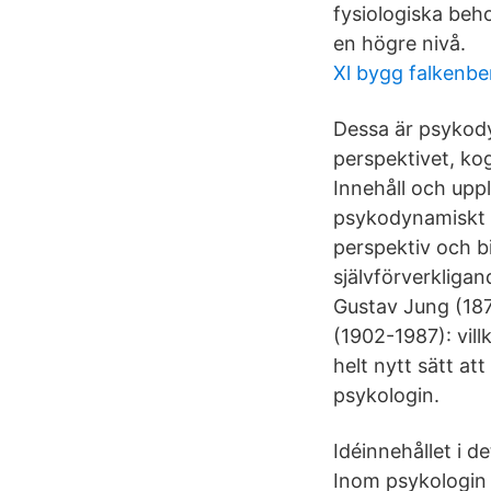
fysiologiska be
en högre nivå.
Xl bygg falkenbe
Dessa är psykody
perspektivet, ko
Innehåll och upp
psykodynamiskt p
perspektiv och b
självförverkligan
Gustav Jung (187
(1902-1987): vill
helt nytt sätt at
psykologin.
Idéinnehållet i d
Inom psykologin 