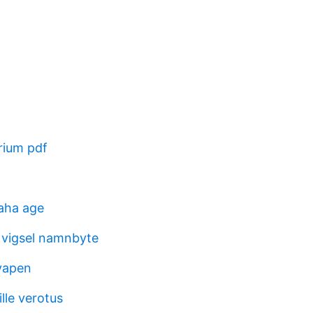
rium pdf
aha age
 vigsel namnbyte
vapen
lle verotus