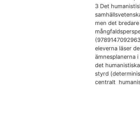
3 Det humanistis
samhällsvetensk
men det bredare t
mångfaldsperspek
(9789147092963)
eleverna läser d
ämnesplanerna i 
det humanistiska
styrd (determini
centralt humanis