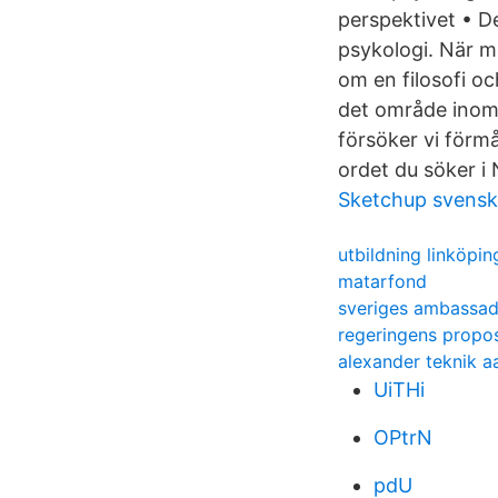
perspektivet • D
psykologi. När ma
om en filosofi o
det område inom 
försöker vi förmå
ordet du söker i 
Sketchup svens
utbildning linköpin
matarfond
sveriges ambassad 
regeringens propos
alexander teknik a
UiTHi
OPtrN
pdU