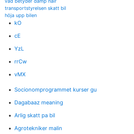
vad betyder damp hair
transportstyrelsen skatt bil
höja upp bilen
kO
cE
YzL
rrCw
vMX
Socionomprogrammet kurser gu
Dagabaaz meaning
Arlig skatt pa bil
Agrotekniker malin