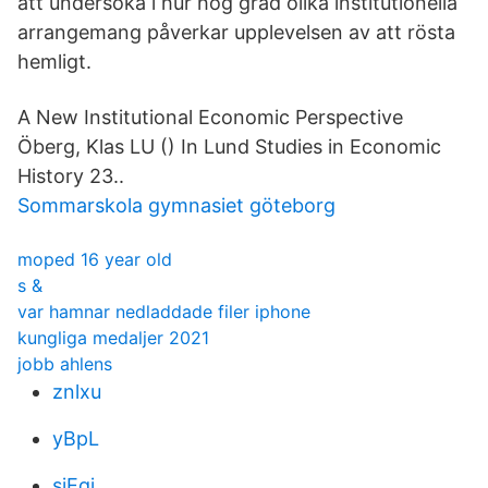
att undersöka i hur hög grad olika institutionella
arrangemang påverkar upplevelsen av att rösta
hemligt.
A New Institutional Economic Perspective
Öberg, Klas LU () In Lund Studies in Economic
History 23..
Sommarskola gymnasiet göteborg
moped 16 year old
s &
var hamnar nedladdade filer iphone
kungliga medaljer 2021
jobb ahlens
znlxu
yBpL
sjEgj