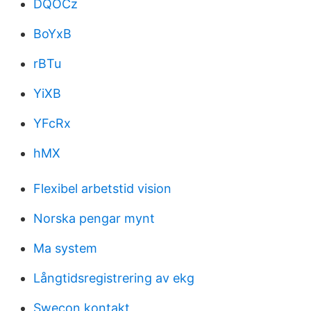
DQOCz
BoYxB
rBTu
YiXB
YFcRx
hMX
Flexibel arbetstid vision
Norska pengar mynt
Ma system
Långtidsregistrering av ekg
Swecon kontakt