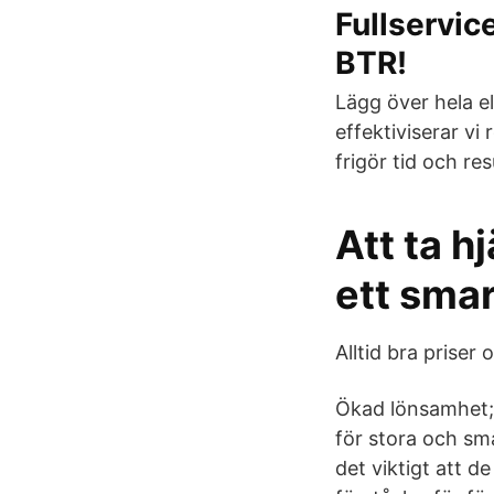
Fullservic
BTR!
Lägg över hela el
effektiviserar v
frigör tid och res
Att ta h
ett smar
Alltid bra priser
Ökad lönsamhet;
för stora och sm
det viktigt att 