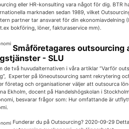
urcing eller HR-konsulting vara något för dig. BTR h
rnationella marknaden sedan 1989, vilket Outsourcin
xtern partner tar ansvaret för din ekonomiavdelning 
t.ex bokföring, löner, fakturaservice mm).
Småföretagares outsourcing 
gstjänster - SLU
 de två huvudalternativen i våra artiklar ”Varför out
ng”, Experter på löneoutsourcing samt rekrytering 
r företag och organisationer väljer att outsourca lö
na Ekholm, docent på Handelshögskolan i Stockholm 
konomi, besvarar frågor som: Hur omfattande är utfly
omi.
Funderar du på Outsourcing? 2020-09-29 Detta 