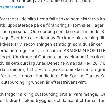
outsourcing av ekonomi- och lönearbetet.
inspectorate
öretaget i de allra flesta fall sänkta administrativa k
lltid uppdaterade på de förändringar som sker i lagar
 och personal. Outsourcing som konkurrensmedel K
Lägg över hela eller delar av Er ekonomiavdelning till
ktiviserar vi redovisningen samtidigt som du sänker
erna och frigör tid och resurser. AKADEMIN FÖR U
ngen för ekonomi Outsourcing av ekonomifunktione
tiv till outsourcing Anas Deneche Amanda Hed 2017
didatexamen), 15 hp Företagsekonomi Ekonomprogr
företagsekonomi Handledare: Stig Sörling, Tomas Käl
 outsourcing i grunden är eftersträvansvärt.
h frågorna kring outsourcing brukar vara många, O
 bidrar till ökad trygghet och lönsamhet för ert före