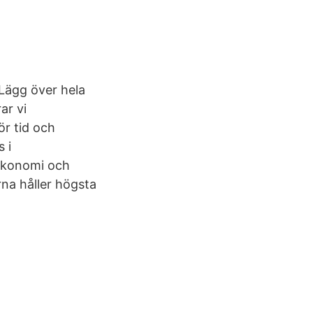
Lägg över hela
ar vi
r tid och
 i
r ekonomi och
erna håller högsta