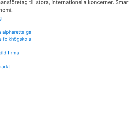
ansföretag till stora, internationella koncerner. Sma
nomi.
g
n alpharetta ga
s folkhögskola
ild firma
märkt