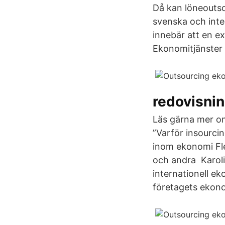
Då kan löneoutso
svenska och inte
innebär att en e
Ekonomitjänster 
redovisnin
Läs gärna mer om
”Varför insourci
inom ekonomi Fle
och andra Karoli
internationell e
företagets ekon