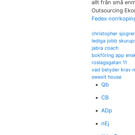
allt från små enm
Outsourcing Eko
Fedex norrkopin
christopher sjogre
lediga jobb skurup
jabra coach
bokföring app ensk
roslagsgatan 11
vad betyder krav 
swexit house
Qb
CB
ADp
nEj