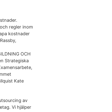
ostnader.
 och regler inom
apa kostnader
 Rassby,
TBILDNING OCH
n Strategiska
 Examensarbete,
ammet
lquist Kate
utsourcing av
tag. Vi hjälper