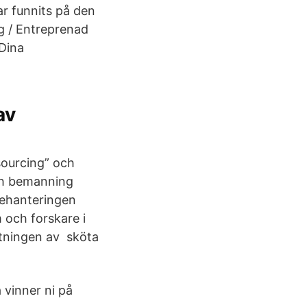
ar funnits på den
g / Entreprenad
(Dina
av
sourcing” och
och bemanning
nehanteringen
och forskare i
ttningen av sköta
vinner ni på