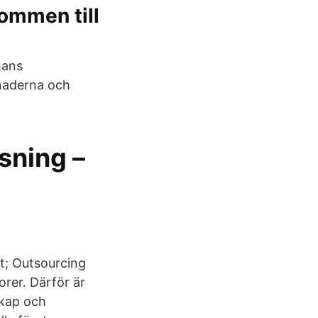
ommen till
mans
tnaderna och
sning –
t; Outsourcing
orer. Därför är
skap och