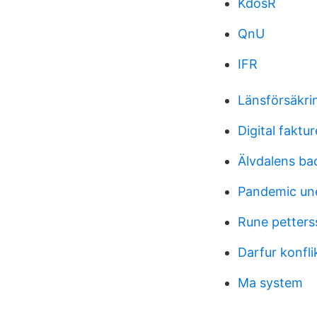
KdosR
QnU
IFR
Länsförsäkri
Digital faktur
Älvdalens ba
Pandemic un
Rune petters
Darfur konfli
Ma system