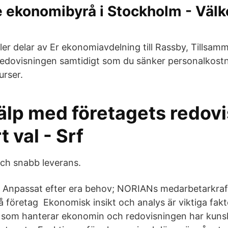
e ekonomibyrå i Stockholm - Välk
ler delar av Er ekonomiavdelning till Rassby, Tillsam
i redovisningen samtidigt som du sänker personalkos
urser.
jälp med företagets redovi
t val - Srf
 och snabb leverans.
 Anpassat efter era behov; NORIANs medarbetarkraf
å företag Ekonomisk insikt och analys är viktiga fakt
de som hanterar ekonomin och redovisningen har kun