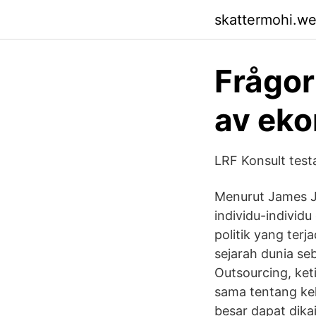
skattermohi.w
Frågor
av ek
LRF Konsult testa
Menurut James J 
individu-individu
politik yang ter
sejarah dunia se
Outsourcing, keti
sama tentang keh
besar dapat dika