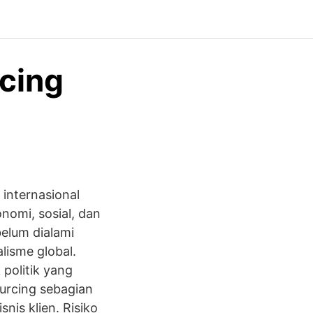
cing
 internasional
onomi, sosial, dan
belum dialami
lisme global.
 politik yang
ourcing sebagian
is klien. Risiko