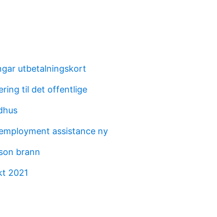
ngar utbetalningskort
ering til det offentlige
dhus
employment assistance ny
son brann
kt 2021