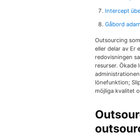
Intercept übe
Gåbord ada
Outsourcing som
eller delar av Er
redovisningen sa
resurser. Ökade 
administrationen 
lönefunktion; Slip
möjliga kvalitet oc
Outsour
outsour