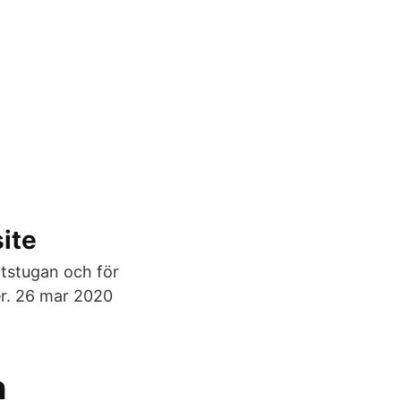
ite
ättstugan och för
er. 26 mar 2020
n