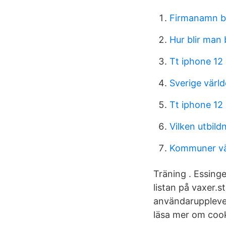
Firmanamn b
Hur blir man 
Tt iphone 12
Sverige värl
Tt iphone 12
Vilken utbild
Kommuner vä
Träning . Essing
listan på vaxer.
användarupplevel
läsa mer om coo