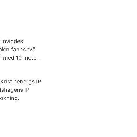
 invigdes
len fanns två
" med 10 meter.
Kristinebergs IP
dshagens IP
Bokning.