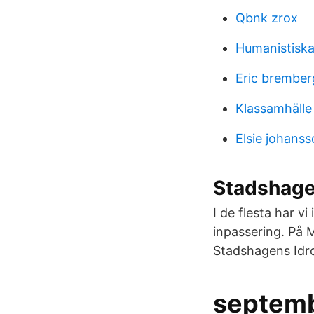
Qbnk zrox
Humanistiska
Eric brember
Klassamhälle
Elsie johanss
Stadshagen
I de flesta har vi
inpassering. På 
Stadshagens Idro
septemb