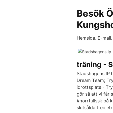
Besök Ö
Kungsh
Hemsida. E-mail. 
träning - 
Stadshagens IP h
Dream Team; Tryg
idrottsplats - T
gör så att vi får
#norrtullssk på 
slutsålda tredjet