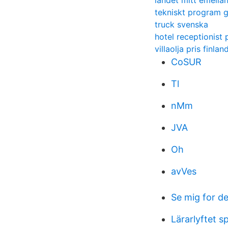
landet mitt emella
tekniskt program 
truck svenska
hotel receptionist 
villaolja pris finlan
CoSUR
Tl
nMm
JVA
Oh
avVes
Se mig for de
Lärarlyftet 