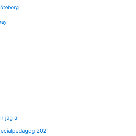
n
göteborg
pay
d
n jag ar
specialpedagog 2021