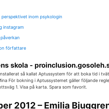
 perspektivet inom psykologin
g instagram
 påverkan
on författare
s skola - proinclusion.gosoleh.s
 installerat så kallat Aptussystem för att boka tid i tv
Mina För bokning i Aptussystemet gäller följande regl
ttsväg 1. Visa på karta. Spara som favorit.
er 2012 – Emilia Bjuggre