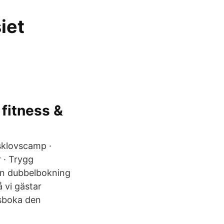
iet
fitness &
sklovscamp ·
 · Trygg
 En dubbelbokning
å vi gästar
dsboka den