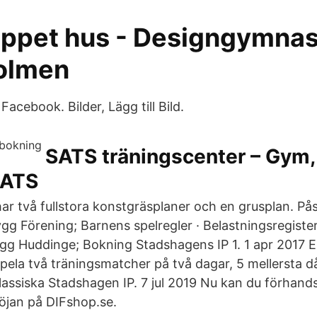
ppet hus - Designgymnas
olmen
Facebook. Bilder, Lägg till Bild.
SATS träningscenter – Gym, 
SATS
ar två fullstora konstgräsplaner och en grusplan. På
g Förening; Barnens spelregler · Belastningsregister
rygg Huddinge; Bokning Stadshagens IP 1. 1 apr 2017
 spela två träningsmatcher på två dagar, 5 mellersta d
klassiska Stadshagen IP. 7 jul 2019 Nu kan du förhan
röjan på DIFshop.se.